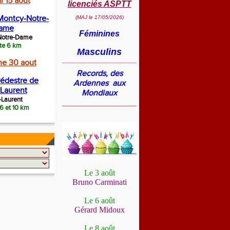
 15 aout
licenciés ASPTT
Montcy-Notre-
(MAJ le 17/05/2026)
ame
Féminines
Notre-Dame
te 6 km
Masculins
______________________________________
e 30 aout
Records, des
édestre de
Ardennes aux
-Laurent
Mondiaux
-Laurent
___________________________
 6 et 10 km
Le 3 août
Bruno Carminati
Le 6 août
Gérard Midoux
Le 8 août