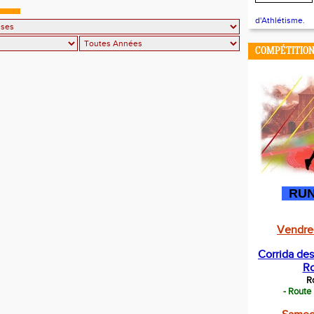
d'Athlétisme.
COMPÉTITION
RUN
Vendred
Corrida de
Ro
R
- Route