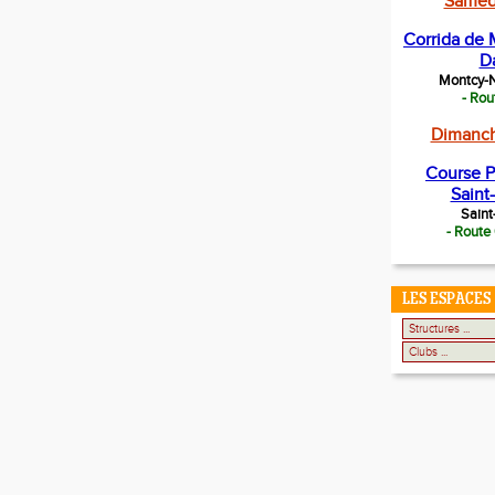
Samedi
Corrida de 
D
Montcy-
- Rou
Dimanch
Course P
Saint
Saint
- Route
LES ESPACES