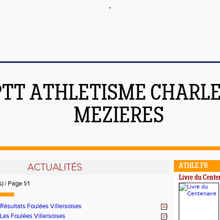
TT ATHLETISME CHARLE
MEZIERES
ACTUALITÉS
ATHLE.FR
Livre du Cente
) | Page 1/1
Résultats Foulées Villersoises
Les Foulées Villersoises