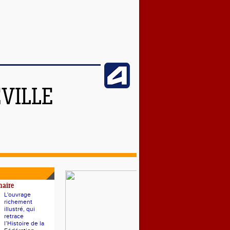
VILLE
naire
L'ouvrage
richement
illustré, qui
retrace
l’Histoire de la