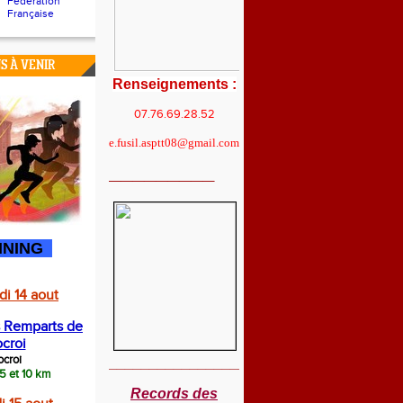
Fédération
Française
S À VENIR
Renseignements :
07.76.69.28.52
e.fusil.asptt08@gmail.com
_________
NING
i 14 aout
s Remparts de
croi
ocroi
__________________________
 5 et 10 km
Records des