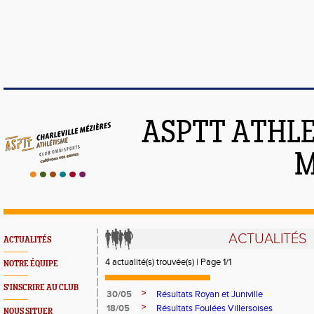
ASPTT ATHLE
M
ACTUALITÉS
ACTUALITÉS
4 actualité(s) trouvée(s) | Page 1/1
NOTRE ÉQUIPE
S'INSCRIRE AU CLUB
>
30/05
Résultats Royan et Juniville
>
18/05
Résultats Foulées Villersoises
NOUS SITUER