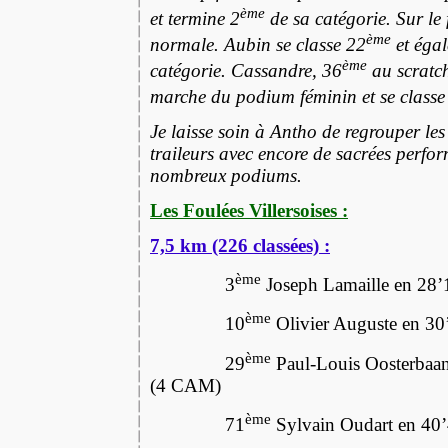
ème
et termine 2
de sa catégorie. Sur le
ème
normale. Aubin se classe 22
et éga
ème
catégorie. Cassandre, 36
au scratch
marche du podium féminin et se classe
Je laisse soin à Antho de regrouper les
traileurs avec encore de sacrées perfo
nombreux podiums.
Les Foulées Villersoises :
7,5 km (226 classées) :
ème
3
Joseph Lamaille en 28
ème
10
Olivier Auguste en 3
ème
29
Paul-Louis Oosterbaan
(4 CAM)
ème
71
Sylvain Oudart en 40