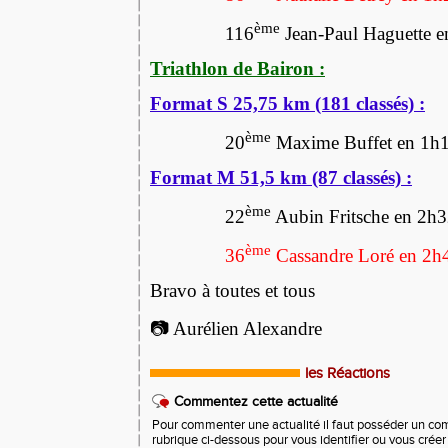
ème
116
Jean-Paul Haguette 
Triathlon de Bairon :
Format S 25,75 km (181 classés) :
ème
20
Maxime Buffet en 1h
Format M 51,5 km (87 classés) :
ème
22
Aubin Fritsche en 2h
ème
36
Cassandre Loré en 2h
Bravo à toutes et tous
📷 Aurélien Alexandre
les Réactions
Commentez cette actualité
Pour commenter une actualité il faut posséder un compt
rubrique ci-dessous pour vous identifier ou vous crée