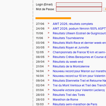
Login (Email)
:
Mot de Passe
:
>
27/06
AMT 2026, résultats complets
>
24/06
AMT 2026, podium féminin 100% ASPTT
>
11/06
Résultats Ulteam Ecotrail de Guignicourt
>
11/06
Résultats Tournésienne
>
03/06
Résultats MaXi-Race et dernier week-en
>
30/05
Résultats Royan et Juniville
>
12/05
Championnats de France 10 km et semi
>
08/05
Résultats Crêtes Baraquines et Course 
>
29/04
Résultats du week-end
>
21/04
Résultats de la Montcéenne
>
14/04
Nouveau record pour Marion sur marath
>
14/04
Nouveau record sur 10 km pour Valentin 
>
09/04
Résultats Etiennette Trail et Retourne N
>
02/04
Trai du Mont Ventoux et Trail des Tranc
>
01/04
Nouvelle victoire pour Valentin Leclercq
>
28/03
Résultats Trail des Torés
>
28/03
Marathon de Rome
>
13/03
Résultats semi-marathon de Paris