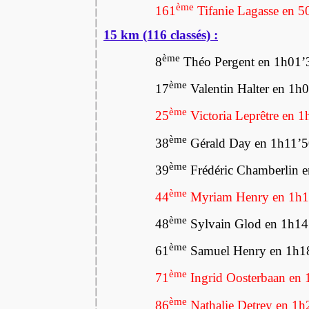
ème
161
Tifanie Lagasse en 5
15 km (116 classés) :
ème
8
Théo Pergent en 1h01’
ème
17
Valentin Halter en 1h
ème
25
Victoria Leprêtre en 
ème
38
Gérald Day en 1h11’
ème
39
Frédéric Chamberlin 
ème
44
Myriam Henry en 1h1
ème
48
Sylvain Glod en 1h1
ème
61
Samuel Henry en 1h1
ème
71
Ingrid Oosterbaan en
ème
86
Nathalie Detrey en 1