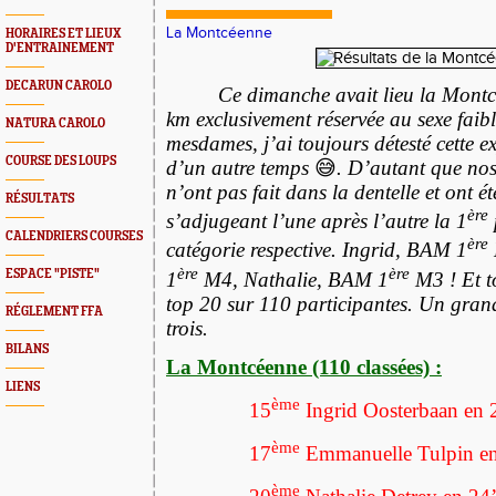
La Montcéenne
HORAIRES ET LIEUX
D'ENTRAINEMENT
DECARUN CAROLO
Ce dimanche avait lieu la Montc
km exclusivement réservée au sexe faib
NATURA CAROLO
mesdames, j’ai toujours détesté cette 
COURSE DES LOUPS
d’un autre temps
😅
. D’autant que nos 
n’ont pas fait dans la dentelle et ont ét
RÉSULTATS
ère
s’adjugeant l’une après l’autre la 1
CALENDRIERS COURSES
ère
catégorie respective. Ingrid, BAM 1
ère
ère
ESPACE "PISTE"
1
M4, Nathalie, BAM 1
M3 ! Et to
top 20 sur 110 participantes. Un grand
RÉGLEMENT FFA
trois.
BILANS
La Montcéenne (110 classées) :
LIENS
ème
15
Ingrid Oosterbaan en 
ème
17
Emmanuelle Tulpin en
ème