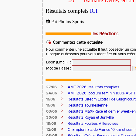
20
Nathalie Detrey en 24
Résultats complets
ICI
📷 Pat Photos Sports
les Réactions
Commentez cette actualité
Pour commenter une actualité il faut posséder un compt
rubrique ci-dessous pour vous identifier ou vous crée
Login (Email)
:
Mot de Passe
:
>
27/06
AMT 2026, résultats complets
>
24/06
AMT 2026, podium féminin 100% ASPTT
>
11/06
Résultats Ulteam Ecotrail de Guignicourt
>
11/06
Résultats Tournésienne
>
03/06
Résultats MaXi-Race et dernier week-en
>
30/05
Résultats Royan et Juniville
>
18/05
Résultats Foulées Villersoises
>
12/05
Championnats de France 10 km et semi
>
08/05
Résultats Crêtes Baraquines et Course 