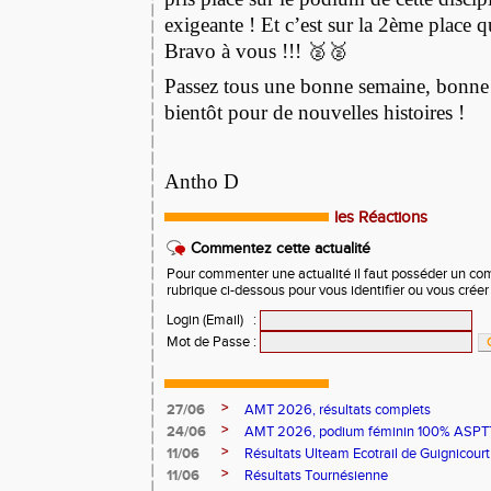
exigeante ! Et c’est sur la 2ème place qu
Bravo à vous !!! 🥈🥈
Passez tous une bonne semaine, bonne 
bientôt pour de nouvelles histoires !
Antho D
les Réactions
Commentez cette actualité
Pour commenter une actualité il faut posséder un compt
rubrique ci-dessous pour vous identifier ou vous crée
Login (Email)
:
Mot de Passe
:
>
27/06
AMT 2026, résultats complets
>
24/06
AMT 2026, podium féminin 100% ASPTT
>
11/06
Résultats Ulteam Ecotrail de Guignicourt
>
11/06
Résultats Tournésienne