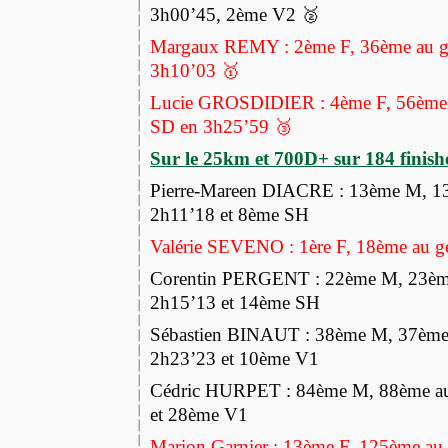
3h00’45, 2ème V2 🥈
Margaux REMY : 2ème F, 36ème au gén
3h10’03 🥇
Lucie GROSDIDIER : 4ème F, 56ème a
SD en 3h25’59 🥉
Sur le 25km et 700D+ sur 184 finishe
Pierre-Mareen DIACRE : 13ème M, 13
2h11’18 et 8ème SH
Valérie SEVENO : 1ère F, 18ème au g
Corentin PERGENT : 22ème M, 23ème
2h15’13 et 14ème SH
Sébastien BINAUT : 38ème M, 37ème 
2h23’23 et 10ème V1
Cédric HURPET : 84ème M, 88ème au
et 28ème V1
Marion Garnier : 13ème F, 125ème au 