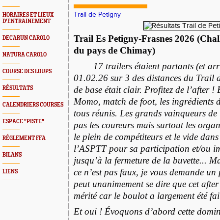
Trail de Petigny
HORAIRES ET LIEUX
D'ENTRAINEMENT
Trail Es Petigny-Frasnes 2026 (Challe
DECARUN CAROLO
du pays de Chimay)
NATURA CAROLO
17 trailers étaient partants (et a
COURSE DES LOUPS
01.02.26 sur 3 des distances du Trail d
de base était clair. Profitez de l’after 
RÉSULTATS
Momo, match de foot, les ingrédients d
CALENDRIERS COURSES
tous réunis. Les grands vainqueurs de 
ESPACE "PISTE"
pas les coureurs mais surtout les organ
le plein de compétiteurs et le vide dans
RÉGLEMENT FFA
l’ASPTT pour sa participation et/ou im
BILANS
jusqu’à la fermeture de la buvette... M
ce n’est pas faux, je vous demande un 
LIENS
peut unanimement se dire que cet afte
mérité car le boulot a largement été fai
Et oui ! Évoquons d’abord cette domin