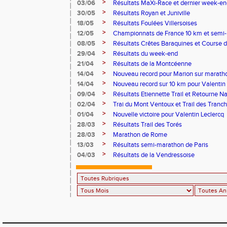
>
03/06
Résultats MaXi-Race et dernier week-en
>
30/05
Résultats Royan et Juniville
>
18/05
Résultats Foulées Villersoises
>
12/05
Championnats de France 10 km et semi
>
08/05
Résultats Crêtes Baraquines et Course 
>
29/04
Résultats du week-end
>
21/04
Résultats de la Montcéenne
>
14/04
Nouveau record pour Marion sur marath
>
14/04
Nouveau record sur 10 km pour Valentin 
>
09/04
Résultats Etiennette Trail et Retourne N
>
02/04
Trai du Mont Ventoux et Trail des Tranc
>
01/04
Nouvelle victoire pour Valentin Leclercq
>
28/03
Résultats Trail des Torés
>
28/03
Marathon de Rome
>
13/03
Résultats semi-marathon de Paris
>
04/03
Résultats de la Vendressoise