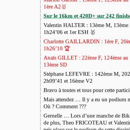
1ère A2🥇
Sur le 16km et 420D+ sur 242 finishe
Valentin HALTER : 13ème M, 13ème a
1h24’06 et 1er ESH 🥇
Charlotte GAILLARDIN : 1ère F, 20èm
1h26’10 🏆
Anaïs GILLET : 22ème F, 124ème au g
13ème SD
Stéphane LEFEVRE : 142ème M, 202è
2h09’41 et 16ème V2
Bravo à toutes et tous pour cette parti
Mais attendez … Il y a eu un podium m
Où ? Comment ???
Gernelle … Lors d’une manche de Bik
de plus, Theo FRICOTEAU et Vale
pris place sur le podium de cette disci