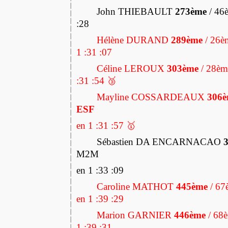
John THIEBAULT
273ème
/ 46
:28
Hélène DURAND
289ème
/ 26è
1 :31 :07
Céline LEROUX
303ème
/ 28èm
:31 :54 🥉
Mayline COSSARDEAUX
306
ESF
en 1 :31 :57 🥇
Sébastien DA ENCARNACAO
M2M
en 1 :33 :09
Caroline MATHOT
445ème
/ 67
en 1 :39 :29
Marion GARNIER
446ème
/ 68
1 :39 :31