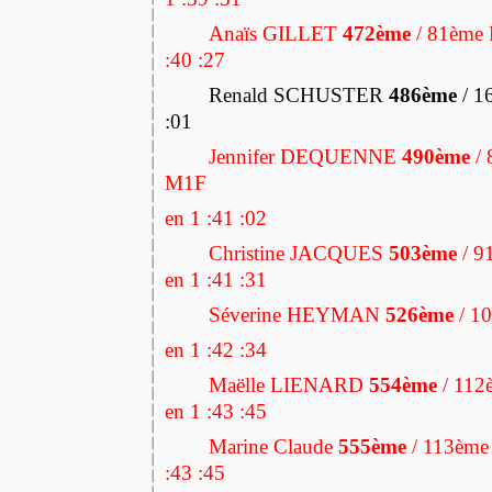
Anaïs GILLET
472ème
/ 81ème 
:40 :27
Renald SCHUSTER
486ème
/ 1
:01
Jennifer DEQUENNE
490ème
/ 
M1F
en 1 :41 :02
Christine JACQUES
503ème
/ 9
en 1 :41 :31
Séverine HEYMAN
526ème
/ 1
en 1 :42 :34
Maëlle LIENARD
554ème
/ 112
en 1 :43 :45
Marine Claude
555ème
/ 113ème
:43 :45