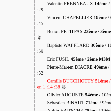
Valentin FRENNEAUX
14ème
/
:29
Vincent CHAPELLIER
19ème
/
:45
Benoit PETITPAS
23ème
/
3èm
🥉
Baptiste WAFFLARD
30ème
/ 1
:59
Eric FUSIL
45ème
/
2ème M3M
Pierre-Mareen DIACRE
49ème
/
:32
Camille BUCCHIOTTY
51ème
en 1 :14 :38
🥈
Olivier AUGUSTE
54ème
/ 10è
Sébastien BINAUT
71ème
/ 9èm
Aubin FRITSCHE
78ème
/ 19èm