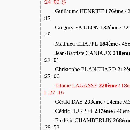
:24 :00 🥉
Guillaume HENRIET
176ème
/ 
:17
Gregory FAILLON
182ème
/ 32
:49
Matthieu CHAPPE
184ème
/ 45
Jean-Baptiste CANIAUX
210èm
:27 :01
Christophe BLANCHARD
212è
:27 :06
Tifanie LAGASSE
220ème
/ 18è
1 :27 :16
Gérald DAY
233ème
/ 24ème M3
Cédric HURPET
237ème
/ 40èm
Frédéric CHAMBERLIN
268èm
:29 :58