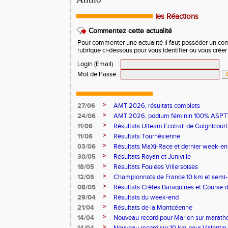
les Réactions
Commentez cette actualité
Pour commenter une actualité il faut posséder un compt
rubrique ci-dessous pour vous identifier ou vous crée
Login (Email)
:
Mot de Passe
:
>
27/06
AMT 2026, résultats complets
>
24/06
AMT 2026, podium féminin 100% ASPTT
>
11/06
Résultats Ulteam Ecotrail de Guignicourt
>
11/06
Résultats Tournésienne
>
03/06
Résultats MaXi-Race et dernier week-en
>
30/05
Résultats Royan et Juniville
>
18/05
Résultats Foulées Villersoises
>
12/05
Championnats de France 10 km et semi
>
08/05
Résultats Crêtes Baraquines et Course 
>
29/04
Résultats du week-end
>
21/04
Résultats de la Montcéenne
>
14/04
Nouveau record pour Marion sur marath
>