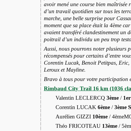
avoir mené une course bien maîtrisée 
d’un travail quotidien sur tous les ter
marche, une belle surprise pour Cassa
moment que sa place était la 4ème car 
avaient transféré clandestinement un d
poitrail d’un individu un peu trop tes
Aussi, nous pourrons noter plusieurs
récompensés pour certains d’entre vous
Corentin Lucak, Benoit Petitpas, Eric,
Leroux et Mayline.
Bravo à tous pour votre participation et
Rimbaud City Trail 16 km (1036 clas
Valentin LECLERCQ
3ème
/
1e
Corentin LUCAK
6ème
/
3ème 
Aurélien GIZZI
10ème
/ 4èmeM0
Théo FRICOTEAU
13ème
/ 5èm