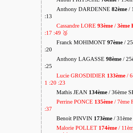
Anthony DARDENNE
82ème
/ 
:13
Cassandre LORE
93ème
/
3ème 
:17 :49 🥉
Franck MOHIMONT
97ème
/ 2
:20
Anthony LAGASSE
98ème
/ 25
:25
Lucie GROSDIDIER
133ème
/ 6
1 :20 :23
Mathis JEAN
134ème
/ 36ème S
Perrine PONCE
135ème
/ 7ème F
:37
Benoit PINVIN
173ème
/ 31ème
Malorie POLLET
174ème
/ 11èm