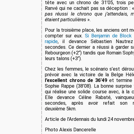
tête avec un chrono de 31’05, trois p
Ranvé qui ne cachait pas sa déception : 
pas réussi le chrono que j’attendais, 
étaient particulières
».
Pour la troisième place, les anciens ont mo
compter sur eux.
Si Benjamin de Block 
rapide
, il devance Sébastien Nautre
secondes. Ce dernier a réussi à garder 
Rebourgeon (+2’‘) tandis que Romain Sophy
leurs talons (+3’‘).
Chez les femmes, le scénario s’est déro
prévoir avec la victoire de la Belge Hé
l’excellent chrono de 36’49
et termine 
Sophie Rappe (38’08). La bonne surprise v
qui réalise une solide course avec, à la 
Elle devance Céline Rabaté, vainque
secondes, après avoir refait son r
deuxième 5km.
Article de l'Ardennais du lundi 24 novemb
Photo Alexis Dancerelle