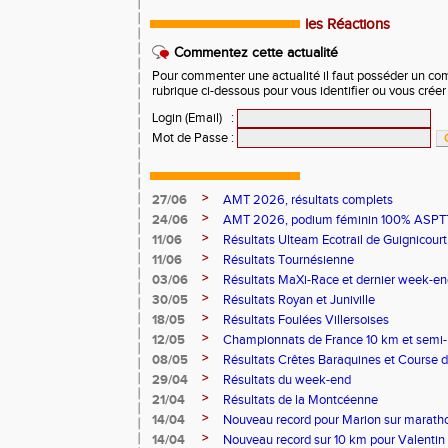
les Réactions
Commentez cette actualité
Pour commenter une actualité il faut posséder un compt
rubrique ci-dessous pour vous identifier ou vous crée
Login (Email)
:
Mot de Passe
:
>
27/06
AMT 2026, résultats complets
>
24/06
AMT 2026, podium féminin 100% ASPTT
>
11/06
Résultats Ulteam Ecotrail de Guignicourt
>
11/06
Résultats Tournésienne
>
03/06
Résultats MaXi-Race et dernier week-en
>
30/05
Résultats Royan et Juniville
>
18/05
Résultats Foulées Villersoises
>
12/05
Championnats de France 10 km et semi
>
08/05
Résultats Crêtes Baraquines et Course 
>
29/04
Résultats du week-end
>
21/04
Résultats de la Montcéenne
>
14/04
Nouveau record pour Marion sur marath
>
14/04
Nouveau record sur 10 km pour Valentin 