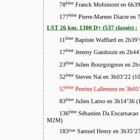
ème
78
Franck Mohimont en 6h39
ème
177
Pierre-Mareen Diacre en
LST 26 km, 1300 D+ (537 classés) :
ème
11
Baptiste Wafflard en 2h3
ème
17
Jeremy Gandouin en 2h4
ème
23
Julien Bourguignon en 2h
ème
52
Steven Nai en 3h03’22 (
ème
57
Perrine Lallement en 3h05
ème
83
Julien Larno en 3h14’36 
ème
136
Sébastien Da Encarnacao
M2M)
183
Samuel Henry en 3h35’2
ème