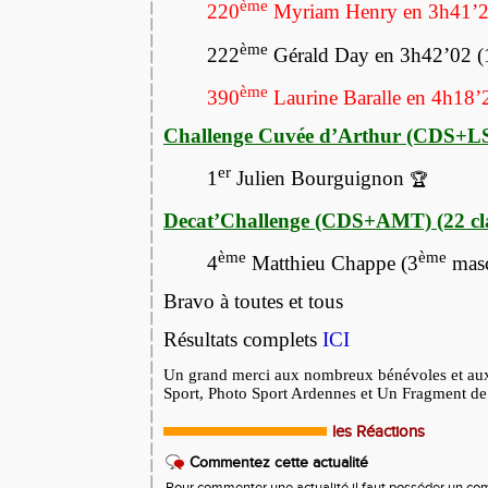
ème
220
Myriam Henry en 3h41’
ème
222
Gérald Day en 3h42’02 
ème
390
Laurine Baralle en 4h18’
Challenge Cuvée d’Arthur (CDS+LST)
er
1
Julien Bourguignon
🏆
Decat’Challenge (CDS+AMT) (22 cla
ème
ème
4
Matthieu Chappe (3
masc
Bravo à toutes et tous
Résultats complets
ICI
Un grand merci aux nombreux bénévoles et au
Sport, Photo Sport Ardennes et Un Fragment de
les Réactions
Commentez cette actualité