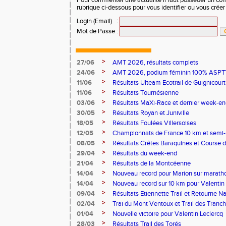
Pour commenter une actualité il faut posséder un compt
rubrique ci-dessous pour vous identifier ou vous crée
Login (Email)
:
Mot de Passe
:
>
27/06
AMT 2026, résultats complets
>
24/06
AMT 2026, podium féminin 100% ASPTT
>
11/06
Résultats Ulteam Ecotrail de Guignicourt
>
11/06
Résultats Tournésienne
>
03/06
Résultats MaXi-Race et dernier week-en
>
30/05
Résultats Royan et Juniville
>
18/05
Résultats Foulées Villersoises
>
12/05
Championnats de France 10 km et semi
>
08/05
Résultats Crêtes Baraquines et Course 
>
29/04
Résultats du week-end
>
21/04
Résultats de la Montcéenne
>
14/04
Nouveau record pour Marion sur marath
>
14/04
Nouveau record sur 10 km pour Valentin 
>
09/04
Résultats Etiennette Trail et Retourne N
>
02/04
Trai du Mont Ventoux et Trail des Tranc
>
01/04
Nouvelle victoire pour Valentin Leclercq
>
28/03
Résultats Trail des Torés