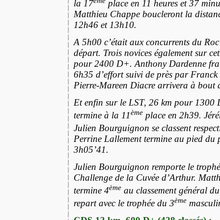
la 17
place en 11 heures et 37 minut
Matthieu Chappe boucleront la distanc
12h46 et 13h10.
A 5h00 c’était aux concurrents du Roc 
départ. Trois novices également sur ce
pour 2400 D+. Anthony Dardenne fran
6h35 d’effort suivi de près par Franc
Pierre-Mareen Diacre arrivera à bout
Et enfin sur le LST, 26 km pour 1300 
ème
termine à la 11
place en 2h39. Jér
Julien Bourguignon se classent respect
Perrine Lallement termine au pied du
3h05’41.
Julien Bourguignon remporte le trophé
Challenge de la Cuvée d’Arthur. Matth
ème
termine 4
au classement général du
ème
repart avec le trophée du 3
masculi