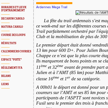
Ardennes Mega Trail
HORAIRES ET LIEUX
D'ENTRAINEMENT
DECARUN CAROLO
La fête du trail ardennais s’est m
ce week-end sur les différentes course
NATURA CAROLO
Trail parfaitement orchestré par l'équip
COURSE DES LOUPS
Club et la mobilisation de plus de 300
RÉSULTATS
Le premier départ était donné vendred
13 km pour 600 D+. Pour Julien Bour
CALENDRIERS COURSES
Chappe ce n’est que la plus courte éta
ESPACE "PISTE"
Ils marqueront de bons points en se cl
ème
ème
11
et 32
avant de prendre part 
RÉGLEMENT FFA
Julien et à l’AMT (85 km) pour Matthi
BILANS
ème
er
classe 16
et 1
de sa catégorie.
LIENS
A 00h01 le départ est donné pour un 
coureurs sur l’AMT et ses 85 km pour
participants de l’ASPTT sont novices s
Fusil sera le premier des trois à franchi
ème