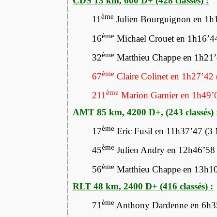
CDS 13 km, 600 D+ (428 classés) :
ème
11
Julien Bourguignon en 1h
ème
16
Michael Crouet en 1h16’
ème
32
Matthieu Chappe en 1h21
ème
67
Claire Colinet en 1h27’42
ème
211
Marion Garnier en 1h49’
AMT 85 km, 4200 D+, (243 classés) 
ème
17
Eric Fusil en 11h37’47 (
ème
45
Julien Andry en 12h46’58
ème
56
Matthieu Chappe en 13h1
RLT 48 km, 2400 D+ (416 classés) :
ème
71
Anthony Dardenne en 6h